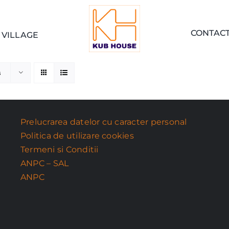
CONTAC
 VILLAGE
s
Prelucrarea datelor cu caracter personal
Politica de utilizare cookies
Termeni si Conditii
ANPC – SAL
ANPC