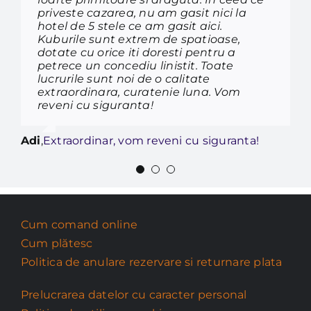
priveste cazarea, nu am gasit nici la
si nu in ultimul rand locatia cu o
Tatiana
,
Atmosferă liniștită și priveliște
hotel de 5 stele ce am gasit aici.
priveliste de exceptie. Ne-am simtit
Kuburile sunt extrem de spatioase,
foarte bine si sigur vom reveni.
frumoasă.
dotate cu orice iti doresti pentru a
Nu reprezinta un minus, insa merita
petrece un concediu linistit. Toate
mentionat faptul ca zona se afla inca in
lucrurile sunt noi de o calitate
dezvoltare, iar drumul nu este
extraordinara, curatenie luna. Vom
momentan complet amenajat, dar
reveni cu siguranta!
locatia se poate accesa fara probleme
chiar si cu o masina mai mica.
Adi
,
Extraordinar, vom reveni cu siguranta!
Eliza-Gabriela
,
Exceptional
Cum comand online
Cum plătesc
Politica de anulare rezervare si returnare plata
Prelucrarea datelor cu caracter personal