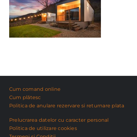
Cum comand online
Cum plătesc
Politica de anulare rezervare si returnare plata
Prelucrarea datelor cu caracter personal
Politica de utilizare cookies
Termeni si Conditii