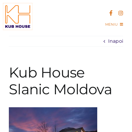
Skip
to
content
MENIU
Acasa
Inapoi
Kub House Village
Kub House
Contact
Slanic Moldova