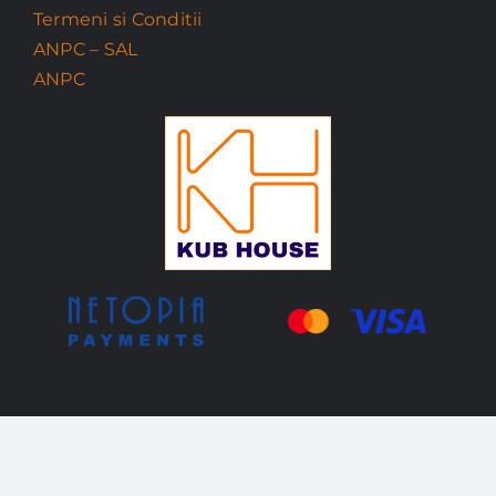
Termeni si Conditii
ANPC – SAL
ANPC