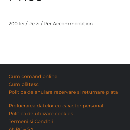
200
lei
/ Pe zi / Per Accommodation
Cum comand online
Cum plătesc
Politica de anulare rezervare si returnare plata
Prelucrarea datelor cu caracter personal
Politica de utilizare cookies
Termeni si Conditii
ANPC – SAL