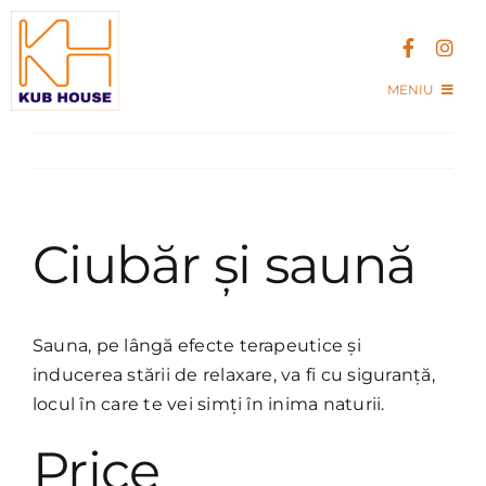
Skip
to
content
MENIU
Acasa
Kub House Village
Ciubăr și saună
Contact
Sauna, pe lângă efecte terapeutice și
inducerea stării de relaxare, va fi cu siguranță,
locul în care te vei simți în inima naturii.
Price