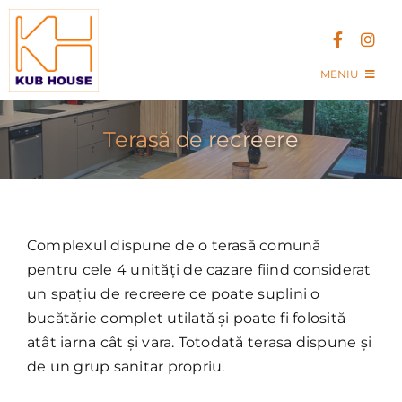
Skip
to
content
MENIU
Acasa
Terasă de recreere
Kub House Village
Contact
Complexul dispune de o terasă comună
pentru cele 4 unități de cazare fiind considerat
un spațiu de recreere ce poate suplini o
bucătărie complet utilată și poate fi folosită
atât iarna cât și vara. Totodată terasa dispune și
de un grup sanitar propriu.